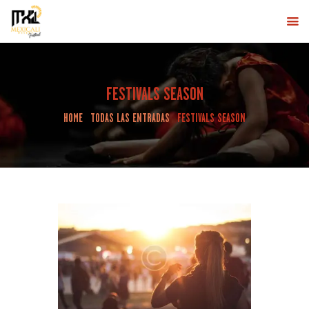
MXLI DESERT
Eventos de Baile en Mexicali
INICIO
FESTIVALS SEASON
MEXICALI DESERT FESTIVAL
HOME
TODAS LAS ENTRADAS
FESTIVALS SEASON
LINE UP
COMPRA AQUÍ
CONTÁCTANOS